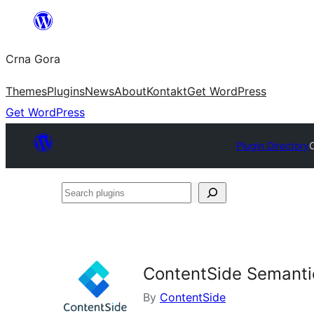
Skip
to
Crna Gora
content
Themes
Plugins
News
About
Kontakt
Get WordPress
Get WordPress
Plugin Directory
Search
plugins
ContentSide Semanti
By
ContentSide