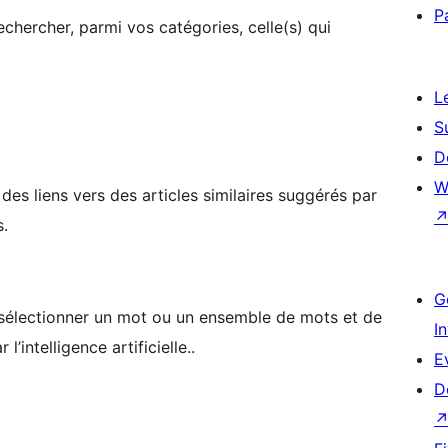
P
chercher, parmi vos catégories, celle(s) qui
L
S
D
W
des liens vers des articles similaires suggérés par
s.
G
sélectionner un mot ou un ensemble de mots et de
I
l’intelligence artificielle..
E
D