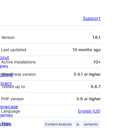
Support
Meta
Version
1.6.1
Last updated
10 months
ago
bout
Active installations
10+
ews
osting
WordPress version
5.4.1 or higher
rivacy
Tested up to
6.8.7
PHP version
5.6 or higher
howcase
Language
English (US)
hemes
lugins
Tags
Content analysis
ia
semantic