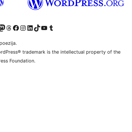
Twitter) account
r Bluesky account
sit our Mastodon account
Visit our Threads account
Visit our Facebook page
Visit our Instagram account
Visit our LinkedIn account
Visit our TikTok account
Visit our YouTube channel
Visit our Tumblr account
poezija.
rdPress® trademark is the intellectual property of the
ess Foundation.