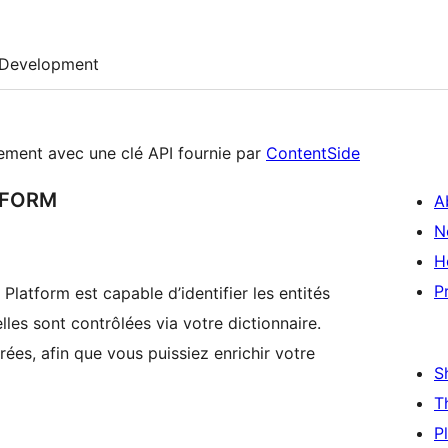
Development
vement avec une clé API fournie par
ContentSide
TFORM
A
N
H
P
c Platform est capable d’identifier les entités
lles sont contrôlées via votre dictionnaire.
rées, afin que vous puissiez enrichir votre
S
T
P