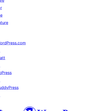
ive
or
he
uture
ordPress.com
↗
att
↗
bPress
↗
uddyPress
↗