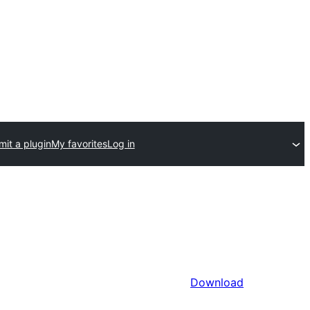
it a plugin
My favorites
Log in
Download