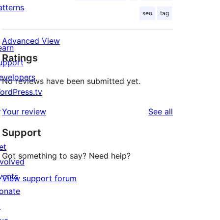
atterns
seo
tag
Advanced View
earn
Ratings
upport
evelopers
No reviews have been submitted yet.
ordPress.tv
↗
reviews
Your review
See all
Support
et
Got something to say? Need help?
nvolved
vents
View support forum
onate
↗