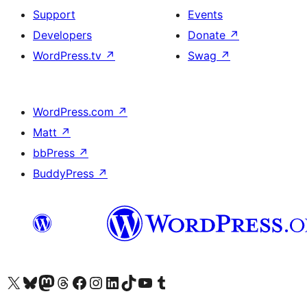
Support
Events
Developers
Donate
↗
WordPress.tv
↗
Swag
↗
WordPress.com
↗
Matt
↗
bbPress
↗
BuddyPress
↗
Visit our X (formerly Twitter) account
Visit our Bluesky account
Visit our Mastodon account
Visit our Threads account
Visit our Facebook page
Visit our Instagram account
Visit our LinkedIn account
Visit our TikTok account
Visit our YouTube channel
Visit our Tumblr account