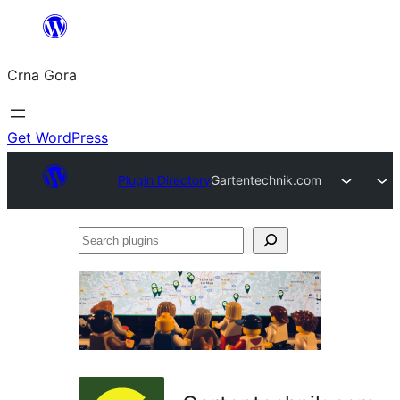
Skip
to
Crna Gora
content
Get WordPress
Plugin Directory
Gartentechnik.com
Search
plugins