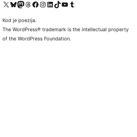
Visit our X (formerly Twitter) account
Visit our Bluesky account
Visit our Mastodon account
Visit our Threads account
Visit our Facebook page
Visit our Instagram account
Visit our LinkedIn account
Visit our TikTok account
Visit our YouTube channel
Visit our Tumblr account
Kod je poezija.
The WordPress® trademark is the intellectual property
of the WordPress Foundation.