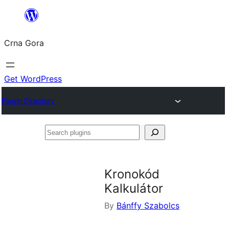
Skip
to
Crna Gora
content
Get WordPress
Plugin Directory
Search
plugins
Kronokód
Kalkulátor
By
Bánffy Szabolcs