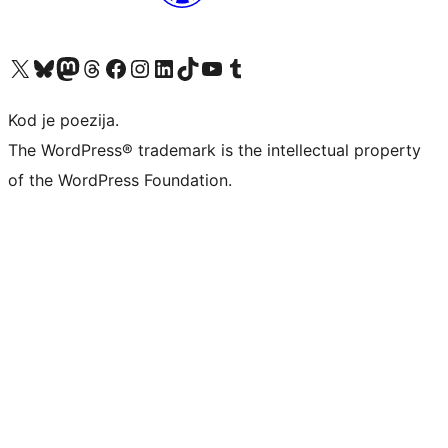
Visit our X (formerly Twitter) account
Visit our Bluesky account
Visit our Mastodon account
Visit our Threads account
Visit our Facebook page
Visit our Instagram account
Visit our LinkedIn account
Visit our TikTok account
Visit our YouTube channel
Visit our Tumblr account
Kod je poezija.
The WordPress® trademark is the intellectual property
of the WordPress Foundation.