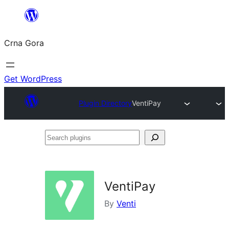
Skip
to
Crna Gora
content
Get WordPress
Plugin Directory
VentiPay
Search
plugins
VentiPay
By
Venti