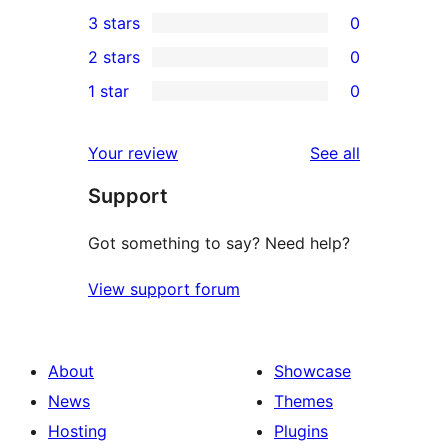
0
3 stars
0
star
4-
0
2 stars
0
review
star
3-
0
1 star
0
reviews
star
2-
0
reviews
star
1-
reviews
Your review
See all
reviews
star
Support
reviews
Got something to say? Need help?
View support forum
About
Showcase
News
Themes
Hosting
Plugins