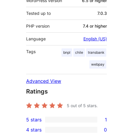
WordPress version
6.5 or higher
Tested up to
7.0.3
PHP version
7.4 or higher
Language
English (US)
Tags
bnpl
chile
transbank
webpay
Advanced View
Ratings
5
out of 5 stars.
5 stars
1
1
4 stars
0
5-