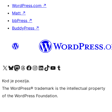
WordPress.com
↗
Matt
↗
bbPress
↗
BuddyPress
↗
Visit our X (formerly Twitter) account
Visit our Bluesky account
Visit our Mastodon account
Visit our Threads account
Visit our Facebook page
Visit our Instagram account
Visit our LinkedIn account
Visit our TikTok account
Visit our YouTube channel
Visit our Tumblr account
Kod je poezija.
The WordPress® trademark is the intellectual property
of the WordPress Foundation.