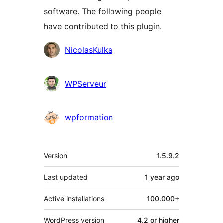
software. The following people
have contributed to this plugin.
Contributors
NicolasKulka
WPServeur
wpformation
Meta
Version
1.5.9.2
Last updated
1 year
ago
Active installations
100.000+
WordPress version
4.2 or higher