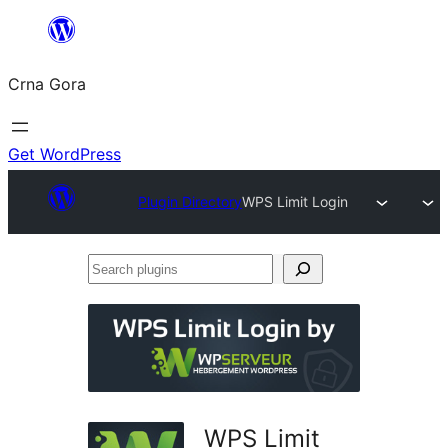
Skip
to
Crna Gora
content
Get WordPress
Plugin Directory
WPS Limit Login
Search
plugins
WPS Limit