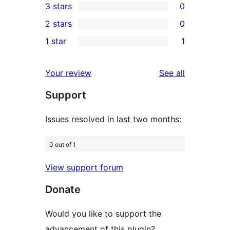
3 stars
0
star
4-
0
2 stars
0
reviews
star
3-
0
1 star
1
reviews
star
2-
1
reviews
star
1-
reviews
Your review
See all
reviews
star
Support
review
Issues resolved in last two months:
0 out of 1
View support forum
Donate
Would you like to support the
advancement of this plugin?