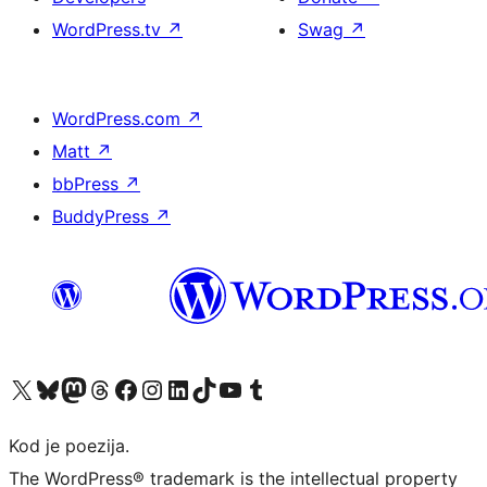
WordPress.tv
↗
Swag
↗
WordPress.com
↗
Matt
↗
bbPress
↗
BuddyPress
↗
Visit our X (formerly Twitter) account
Visit our Bluesky account
Visit our Mastodon account
Visit our Threads account
Visit our Facebook page
Visit our Instagram account
Visit our LinkedIn account
Visit our TikTok account
Visit our YouTube channel
Visit our Tumblr account
Kod je poezija.
The WordPress® trademark is the intellectual property