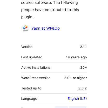
source software. The following
people have contributed to this
plugin.
Contributors
Yann at WP&Co
Meta
Version
2.1.1
Last updated
14 years
ago
Active installations
20+
WordPress version
2.9.1 or higher
Tested up to
3.5.2
Language
English (US)