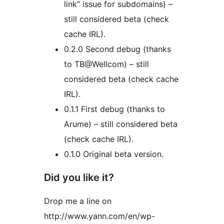
link“ issue for subdomains) –
still considered beta (check
cache IRL).
0.2.0 Second debug (thanks
to TB@Wellcom) – still
considered beta (check cache
IRL).
0.1.1 First debug (thanks to
Arume) – still considered beta
(check cache IRL).
0.1.0 Original beta version.
Did you like it?
Drop me a line on
http://www.yann.com/en/wp-