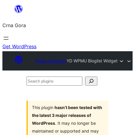
Skip
to
Crna Gora
content
Get WordPress
Plugin Directory
YD WPMU Bloglist Widget
Search
plugins
This plugin
hasn’t been tested with
the latest 3 major releases of
WordPress
. It may no longer be
maintained or supported and may