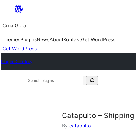
Skip
to
Crna Gora
content
Themes
Plugins
News
About
Kontakt
Get WordPress
Get WordPress
Plugin Directory
Search
plugins
Catapulto – Shippin
By
catapulto