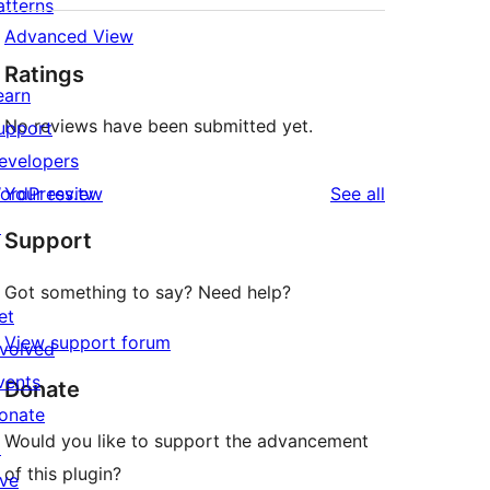
atterns
Advanced View
Ratings
earn
No reviews have been submitted yet.
upport
evelopers
reviews
ordPress.tv
Your review
See all
↗
Support
Got something to say? Need help?
et
View support forum
nvolved
vents
Donate
onate
Would you like to support the advancement
↗
of this plugin?
ive