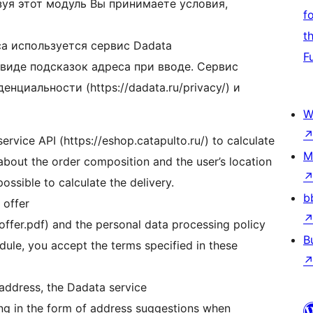
льзуя этот модуль Вы принимаете условия,
f
t
са используется сервис Dadata
F
 в виде подсказок адреса при вводе. Сервис
нциальности (https://dadata.ru/privacy/) и
W
ervice API (https://eshop.catapulto.ru/) to calculate
M
 about the order composition and the user’s location
possible to calculate the delivery.
b
 offer
_offer.pdf) and the personal data processing policy
B
odule, you accept the terms specified in these
 address, the Dadata service
ding in the form of address suggestions when