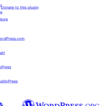
or
Donate to this plugin
he
uture
ordPress.com
↗
att
↗
bPress
↗
uddyPress
↗