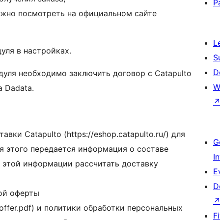
P
ожно посмотреть на официальном сайте
L
уля в настройках.
S
D
уля необходимо заключить договор с Catapulto
W
 Dadata.
вки Catapulto (https://eshop.catapulto.ru/) для
G
я этого передается информация о составе
I
з этой информации рассчитать доставку
E
D
ой оферты
ic_offer.pdf) и политики обработки персональных
F