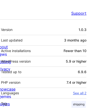
Support
Meta
Version
1.0.3
Last updated
3 months
ago
bout
Active installations
Fewer than 10
ews
osting
WordPress version
5.9 or higher
rivacy
Tested up to
6.9.6
PHP version
7.4 or higher
howcase
Languages
See all 2
hemes
lugins
Tag
shipping