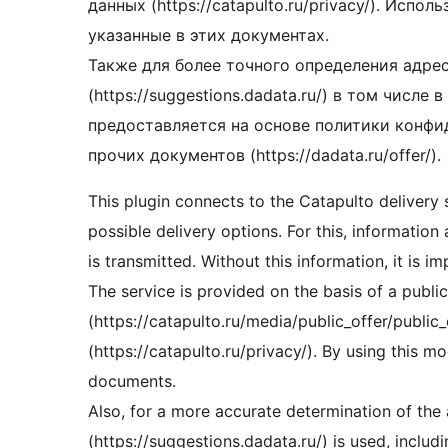
данных (https://catapulto.ru/privacy/). Испо
указанные в этих документах.
Также для более точного определения адре
(https://suggestions.dadata.ru/) в том числе
предоставляется на основе политики конфиде
прочих документов (https://dadata.ru/offer/).
This plugin connects to the Catapulto delivery s
possible delivery options. For this, information
is transmitted. Without this information, it is im
The service is provided on the basis of a public
(https://catapulto.ru/media/public_offer/public
(https://catapulto.ru/privacy/). By using this m
documents.
Also, for a more accurate determination of the
(https://suggestions.dadata.ru/) is used, inclu