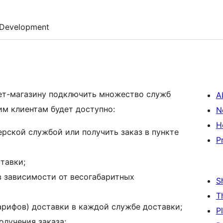
Development
ет-магазину подключить множество служб
A
м клиентам будет доступно:
N
H
рской службой или получить заказ в пункте
P
тавки;
в зависимости от весогабаритных
S
T
арифов) доставки в каждой службе доставки;
P
лучения заказа;