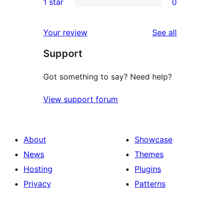
1 star
0
reviews
star
2-
0
reviews
star
1-
reviews
Your review
See all
reviews
star
Support
reviews
Got something to say? Need help?
View support forum
About
Showcase
News
Themes
Hosting
Plugins
Privacy
Patterns