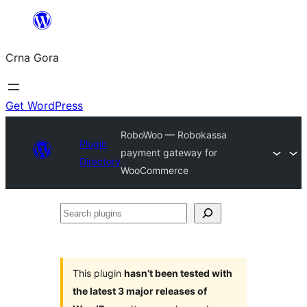
Skip
to
Crna Gora
content
Get WordPress
RoboWoo — Robokassa
Plugin
payment gateway for
Directory
WooCommerce
Search
plugins
This plugin
hasn’t been tested with
the latest 3 major releases of