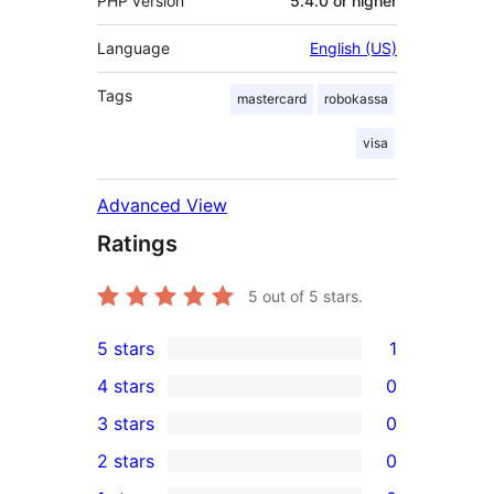
PHP version
5.4.0 or higher
Language
English (US)
Tags
mastercard
robokassa
visa
Advanced View
Ratings
5
out of 5 stars.
5 stars
1
1
4 stars
0
5-
0
3 stars
0
star
4-
0
2 stars
0
review
star
3-
0