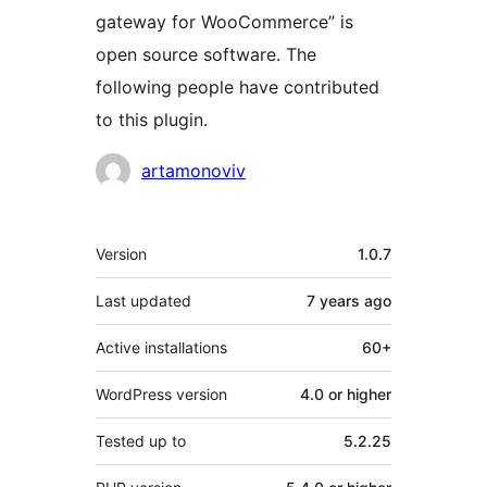
gateway for WooCommerce” is
open source software. The
following people have contributed
to this plugin.
Contributors
artamonoviv
Meta
Version
1.0.7
Last updated
7 years
ago
Active installations
60+
WordPress version
4.0 or higher
Tested up to
5.2.25