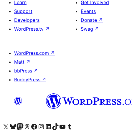
Learn
Get Involved
Support
Events
Developers
Donate
↗
WordPress.tv
↗
Swag
↗
WordPress.com
↗
Matt
↗
bbPress
↗
BuddyPress
↗
Visit our X (formerly Twitter) account
Visit our Bluesky account
Visit our Mastodon account
Visit our Threads account
Visit our Facebook page
Visit our Instagram account
Visit our LinkedIn account
Visit our TikTok account
Visit our YouTube channel
Visit our Tumblr account